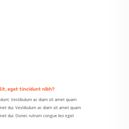
Critical Thinking
s. Ut
Morbi auctor feugiat maximus. Ut
ur
condimentum, mi ut efficitur
tis
molestie, nibh metus venenatis
sapien.
lit, eget tincidunt nibh?
cidunt. Vestibulum ac diam sit amet quam
met dui. Vestibulum ac diam sit amet quam
met dui. Donec rutrum congue leo eget