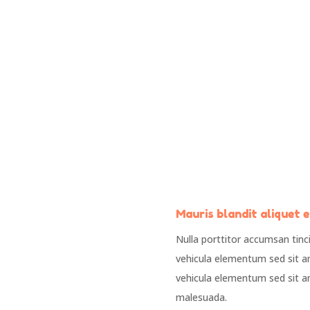
Math/Science
Art
i auctor feugiat maximus. Ut
Morbi auctor feugiat maximu
ondimentum, mi ut efficitur
condimentum, mi ut efficit
lestie, nibh metus venenatis
molestie, nibh metus venena
sapien.
sapien.
Mauris blandit aliquet e
Nulla porttitor accumsan tin
vehicula elementum sed sit a
vehicula elementum sed sit a
malesuada.