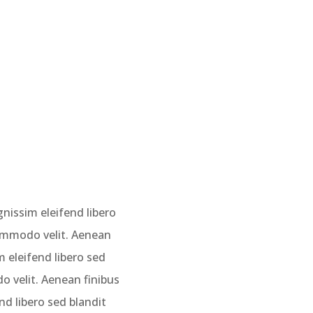
condimentum, mi ut efficitur molestie,
nibh metus venenatis sapien.
nissim eleifend libero
commodo velit. Aenean
 eleifend libero sed
o velit. Aenean finibus
d libero sed blandit