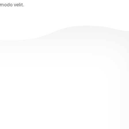
mmodo velit.
