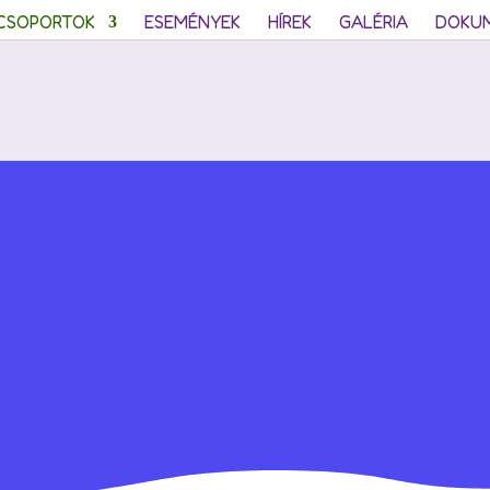
CSOPORTOK
ESEMÉNYEK
HÍREK
GALÉRIA
DOKU
Divi Daycar
sum dolor sit amet, consectetur adipiscing elit. Aenean 